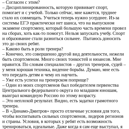
– Согласен с этим?
– Дисциплинированность, которую прививает спорт,
помогает и с учебой. Только сейчас, мне кажется, труднее
стало их совмещать. Учиться теперь нужно усерднее. Из-за
системы ЕГЭ практически нет шанса, что на выпускном
экзамене спортсмену, который большую часть времени провел
на сборах, хоть как-то помогут. Нельзя запускать учебу. Спорт
и образование стали разниться сильнее. Пытаюсь доносить
это до своих ребят.
– Каково быть в роли тренера?
– Конечно, это совершенно другой вид деятельности, нежели
быть спортсменом. Много своих тонкостей и нюансов. Мне
нравится. По словам специалистов – других тренеров, судей –
у меня хорошая техника, видение борьбы. Думаю, мне есть
что передать детям и чему их научить.
– Уже есть успехи на тренерском поприще?
– Один из моих спортсменов был победителем первенства
Центрального федерального округа по младшим юношам,
выиграл командную Россию по этому возрасту.
– Это неплохой результат. Видно, есть задатки грамотного
тренера.
– В «Динамо-Дмитров» просто отличные условия для того,
чтобы воспитывать сильных спортсменов, лидеров регионов
и страны. Условия, в которых у ребят есть возможность
тренироваться, идеальные. Даже когда я сам еще выступал, я