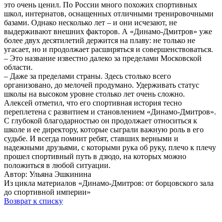
это очень ценил. По России много похожих спортивных
школ, интернатов, оснащенных отличными тренировочными
базами. Однако несколько лет – и они исчезают, не
выдерживают внешних факторов. А «Динамо-Дмитров» уже
более двух десятилетий держится на плаву: не только не
угасает, но и продолжает расширяться и совершенствоваться.
– Это название известно далеко за пределами Московской
области.
– Даже за пределами страны. Здесь столько всего
организовано, до мелочей продумано. Удерживать статус
школы на высоком уровне столько лет очень сложно.
Алексей отметил, что его спортивная история тесно
переплетена с развитием и становлением «Динамо-Дмитров».
С глубокой благодарностью он продолжает относиться к
школе и ее директору, которые сыграли важную роль в его
судьбе. И всегда помнит ребят, ставших верными и
надежными друзьями, с которыми рука об руку, плечо к плечу
прошел спортивный путь в дзюдо, на которых можно
положиться в любой ситуации.
Автор: Ульяна Эшкинина
Из цикла материалов «Динамо-Дмитров: от борцовского зала
до спортивной империи»
Возврат к списку