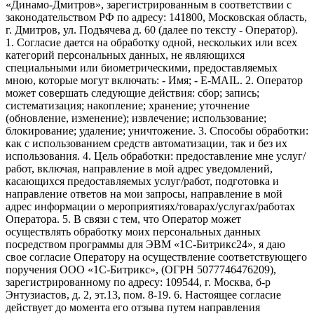
«Динамо-Дмитров», зарегистрированным в соответствии с
законодательством РФ по адресу: 141800, Московская область,
г. Дмитров, ул. Подъячева д. 60 (далее по тексту - Оператор).
1. Согласие дается на обработку одной, нескольких или всех
категорий персональных данных, не являющихся
специальными или биометрическими, предоставляемых
мною, которые могут включать: - Имя; - E-MAIL. 2. Оператор
может совершать следующие действия: сбор; запись;
систематизация; накопление; хранение; уточнение
(обновление, изменение); извлечение; использование;
блокирование; удаление; уничтожение. 3. Способы обработки:
как с использованием средств автоматизации, так и без их
использования. 4. Цель обработки: предоставление мне услуг/
работ, включая, направление в мой адрес уведомлений,
касающихся предоставляемых услуг/работ, подготовка и
направление ответов на мои запросы, направление в мой
адрес информации о мероприятиях/товарах/услугах/работах
Оператора. 5. В связи с тем, что Оператор может
осуществлять обработку моих персональных данных
посредством программы для ЭВМ «1С-Битрикс24», я даю
свое согласие Оператору на осуществление соответствующего
поручения ООО «1С-Битрикс», (ОГРН 5077746476209),
зарегистрированному по адресу: 109544, г. Москва, б-р
Энтузиастов, д. 2, эт.13, пом. 8-19. 6. Настоящее согласие
действует до момента его отзыва путем направления