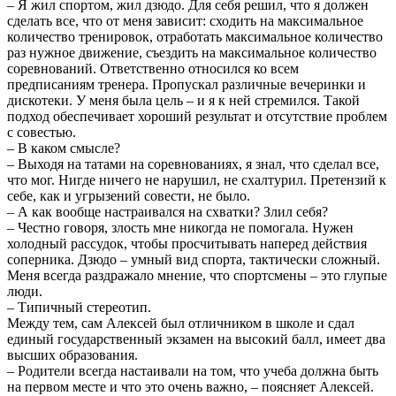
– Я жил спортом, жил дзюдо. Для себя решил, что я должен
сделать все, что от меня зависит: сходить на максимальное
количество тренировок, отработать максимальное количество
раз нужное движение, съездить на максимальное количество
соревнований. Ответственно относился ко всем
предписаниям тренера. Пропускал различные вечеринки и
дискотеки. У меня была цель – и я к ней стремился. Такой
подход обеспечивает хороший результат и отсутствие проблем
с совестью.
– В каком смысле?
– Выходя на татами на соревнованиях, я знал, что сделал все,
что мог. Нигде ничего не нарушил, не схалтурил. Претензий к
себе, как и угрызений совести, не было.
– А как вообще настраивался на схватки? Злил себя?
– Честно говоря, злость мне никогда не помогала. Нужен
холодный рассудок, чтобы просчитывать наперед действия
соперника. Дзюдо – умный вид спорта, тактически сложный.
Меня всегда раздражало мнение, что спортсмены – это глупые
люди.
– Типичный стереотип.
Между тем, сам Алексей был отличником в школе и сдал
единый государственный экзамен на высокий балл, имеет два
высших образования.
– Родители всегда настаивали на том, что учеба должна быть
на первом месте и что это очень важно, – поясняет Алексей.