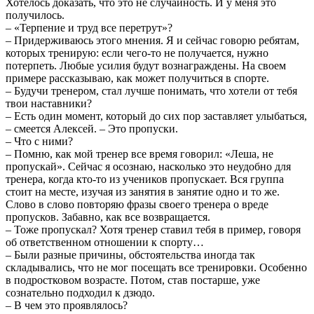
Хотелось доказать, что это не случайность. И у меня это
получилось.
– «Терпение и труд все перетрут»?
– Придерживаюсь этого мнения. Я и сейчас говорю ребятам,
которых тренирую: если чего-то не получается, нужно
потерпеть. Любые усилия будут вознаграждены. На своем
примере рассказываю, как может получиться в спорте.
– Будучи тренером, стал лучше понимать, что хотели от тебя
твои наставники?
– Есть один момент, который до сих пор заставляет улыбаться,
– смеется Алексей. – Это пропуски.
– Что с ними?
– Помню, как мой тренер все время говорил: «Леша, не
пропускай». Сейчас я осознаю, насколько это неудобно для
тренера, когда кто-то из учеников пропускает. Вся группа
стоит на месте, изучая из занятия в занятие одно и то же.
Слово в слово повторяю фразы своего тренера о вреде
пропусков. Забавно, как все возвращается.
– Тоже пропускал? Хотя тренер ставил тебя в пример, говоря
об ответственном отношении к спорту…
– Были разные причины, обстоятельства иногда так
складывались, что не мог посещать все тренировки. Особенно
в подростковом возрасте. Потом, став постарше, уже
сознательно подходил к дзюдо.
– В чем это проявлялось?