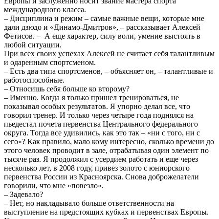
Европы и заслуженно носит звание мастера спорта
международного класса.
– Дисциплина и режим – самые важные вещи, которые мне
дали дзюдо и «Динамо-Дмитров», – рассказывает Алексей
Фетисов. – А еще характер, силу воли, умение выстоять в
любой ситуации.
При всех своих успехах Алексей не считает себя талантливым
и одаренным спортсменом.
– Есть два типа спортсменов, – объясняет он, – талантливые и
работоспособные.
– Относишь себя больше ко второму?
– Именно. Когда я только пришел тренироваться, не
показывал особых результатов. Я упорно делал все, что
говорил тренер. И только через четыре года поднялся на
пьедестал почета первенства Центрального федерального
округа. Тогда все удивились, как это так – «ни с того, ни с
сего»? Как правило, мало кому интересно, сколько времени до
этого человек проводит в зале, отрабатывая один элемент по
тысяче раз. Я продолжил с усердием работать и еще через
несколько лет, в 2008 году, привез золото с юниорского
первенства России из Красноярска. Снова доброжелатели
говорили, что мне «повезло».
– Задевало?
– Нет, но накладывало больше ответственности на
выступление на предстоящих кубках и первенствах Европы.