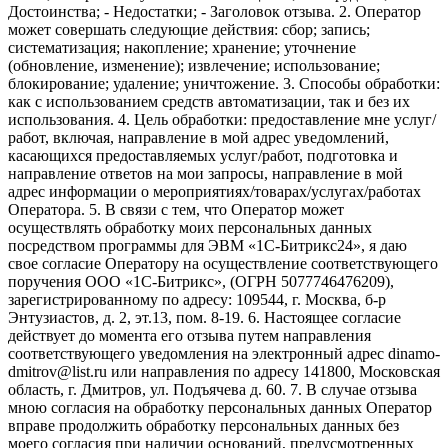
Достоинства; - Недостатки; - Заголовок отзыва. 2. Оператор
может совершать следующие действия: сбор; запись;
систематизация; накопление; хранение; уточнение
(обновление, изменение); извлечение; использование;
блокирование; удаление; уничтожение. 3. Способы обработки:
как с использованием средств автоматизации, так и без их
использования. 4. Цель обработки: предоставление мне услуг/
работ, включая, направление в мой адрес уведомлений,
касающихся предоставляемых услуг/работ, подготовка и
направление ответов на мои запросы, направление в мой
адрес информации о мероприятиях/товарах/услугах/работах
Оператора. 5. В связи с тем, что Оператор может
осуществлять обработку моих персональных данных
посредством программы для ЭВМ «1С-Битрикс24», я даю
свое согласие Оператору на осуществление соответствующего
поручения ООО «1С-Битрикс», (ОГРН 5077746476209),
зарегистрированному по адресу: 109544, г. Москва, б-р
Энтузиастов, д. 2, эт.13, пом. 8-19. 6. Настоящее согласие
действует до момента его отзыва путем направления
соответствующего уведомления на электронный адрес dinamo-
dmitrov@list.ru или направления по адресу 141800, Московская
область, г. Дмитров, ул. Подъячева д. 60. 7. В случае отзыва
мною согласия на обработку персональных данных Оператор
вправе продолжить обработку персональных данных без
моего согласия при наличии оснований, предусмотренных