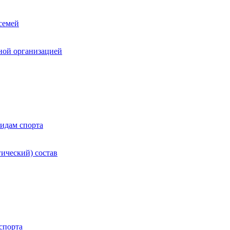
семей
ной организацией
идам спорта
гический) состав
спорта