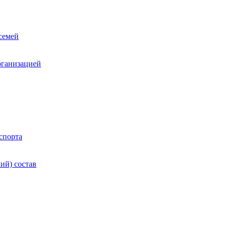
семей
рганизацией
спорта
ий) состав