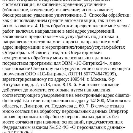
систематизация; накопление; хранение; уточнение
(обновление, изменение); извлечение; использование;
блокирование; удаление; уничтожение. 3. Способы обработки:
как с использованием средств автоматизации, так и без их
использования. 4. Цель обработки: предоставление мне услуг/
работ, включая, направление в мой адрес уведомлений,
касающихся предоставляемых услуг/работ, подготовка и
направление ответов на мои запросы, направление в мой
адрес информации о мероприятиях/товарах/услугах/работах
Оператора. 5. В связи с тем, что Оператор может
осуществлять обработку моих персональных данных
посредством программы для ЭВМ «1С-Битрикс24», я даю
свое согласие Оператору на осуществление соответствующего
поручения ООО «1С-Битрикс», (ОГРН 5077746476209),
зарегистрированному по адресу: 109544, г. Москва, б-р
Энтузиастов, д. 2, эт.13, пом. 8-19. 6. Настоящее согласие
действует до момента его отзыва путем направления
соответствующего уведомления на электронный адрес dinamo-
dmitrov@list.ru или направления по адресу 141800, Московская
область, г. Дмитров, ул. Подъячева д. 60. 7. В случае отзыва
мною согласия на обработку персональных данных Оператор
вправе продолжить обработку персональных данных без
моего согласия при наличии оснований, предусмотренных
Федеральным законом №152-ФЗ «О персональных данных»
от 27.07.2006 г.