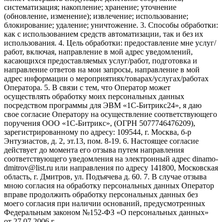
систематизация; накопление; хранение; уточнение
(обновление, изменение); извлечение; использование;
блокирование; удаление; уничтожение. 3. Способы обработки:
как с использованием средств автоматизации, так и без их
использования. 4. Цель обработки: предоставление мне услуг/
работ, включая, направление в мой адрес уведомлений,
касающихся предоставляемых услуг/работ, подготовка и
направление ответов на мои запросы, направление в мой
адрес информации о мероприятиях/товарах/услугах/работах
Оператора. 5. В связи с тем, что Оператор может
осуществлять обработку моих персональных данных
посредством программы для ЭВМ «1С-Битрикс24», я даю
свое согласие Оператору на осуществление соответствующего
поручения ООО «1С-Битрикс», (ОГРН 5077746476209),
зарегистрированному по адресу: 109544, г. Москва, б-р
Энтузиастов, д. 2, эт.13, пом. 8-19. 6. Настоящее согласие
действует до момента его отзыва путем направления
соответствующего уведомления на электронный адрес dinamo-
dmitrov@list.ru или направления по адресу 141800, Московская
область, г. Дмитров, ул. Подъячева д. 60. 7. В случае отзыва
мною согласия на обработку персональных данных Оператор
вправе продолжить обработку персональных данных без
моего согласия при наличии оснований, предусмотренных
Федеральным законом №152-ФЗ «О персональных данных»
от 27.07.2006 г.